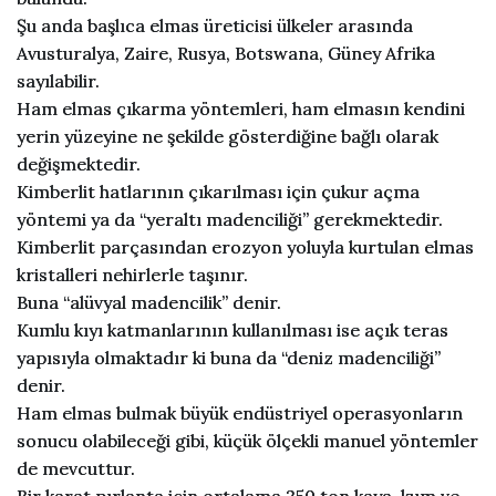
Şu anda başlıca elmas üreticisi ülkeler arasında
Avusturalya, Zaire, Rusya, Botswana, Güney Afrika
sayılabilir.
Ham elmas çıkarma yöntemleri, ham elmasın kendini
yerin yüzeyine ne şekilde gösterdiğine bağlı olarak
değişmektedir.
Kimberlit hatlarının çıkarılması için çukur açma
yöntemi ya da “yeraltı madenciliği” gerekmektedir.
Kimberlit parçasından erozyon yoluyla kurtulan elmas
kristalleri nehirlerle taşınır.
Buna “alüvyal madencilik” denir.
Kumlu kıyı katmanlarının kullanılması ise açık teras
yapısıyla olmaktadır ki buna da “deniz madenciliği”
denir.
Ham elmas bulmak büyük endüstriyel operasyonların
sonucu olabileceği gibi, küçük ölçekli manuel yöntemler
de mevcuttur.
Bir karat pırlanta için ortalama 250 ton kaya, kum ve