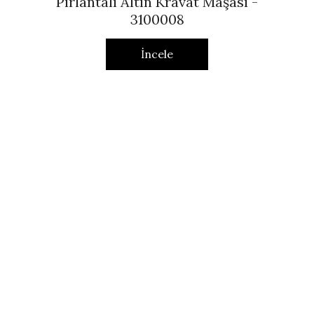
Pırlantalı Altın Kravat Maşası -
3100008
İncele