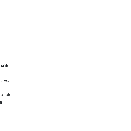
üzük
ci ve
rarak,
ün