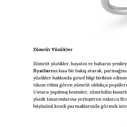
Zümrüt Yüzükler
Zümrüt yüzükler, hayatın ve baharın yenileyic
fiyatları
na kısa bir bakış atarak, parmağınız
yüzükler hakkında genel bilgi birikimi edinme
tılsım etkisi gören zümrüt oldukça popülerd
Ustaca yapılmış kesimler, zümrüdün kusurları
yüzük tasarımlarına yerleştiren onlarca fi
büyüsünü kendi parmaklarında görmek iste