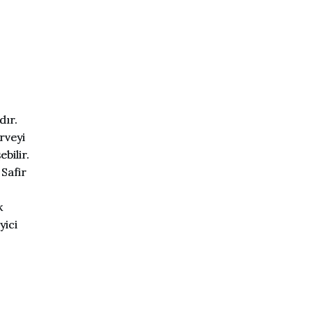
dır.
rveyi
bilir.
 Safir
k
yici