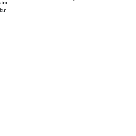
esim
bir