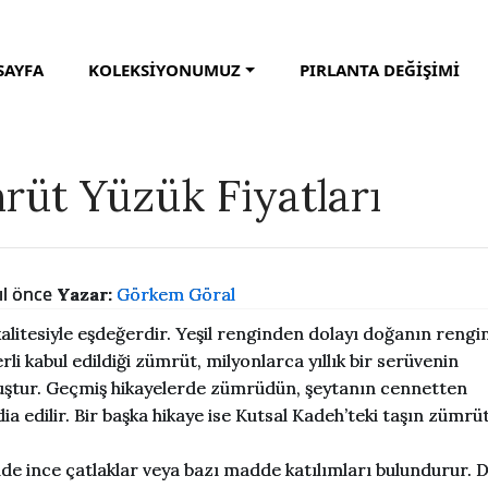
SAYFA
KOLEKSİYONUMUZ
PIRLANTA DEĞİŞİMİ
üt Yüzük Fiyatları
yıl önce
Yazar:
Görkem Göral
alitesiyle eşdeğerdir. Yeşil renginden dolayı doğanın rengin
li kabul edildiği zümrüt, milyonlarca yıllık bir serüvenin
muştur. Geçmiş hikayelerde zümrüdün, şeytanın cennetten
a edilir. Bir başka hikaye ise Kutsal Kadeh’teki taşın zümrü
de ince çatlaklar veya bazı madde katılımları bulundurur. 