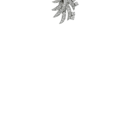
Pırlantalı Beyaz Altın Kolye - 4002151
İncele