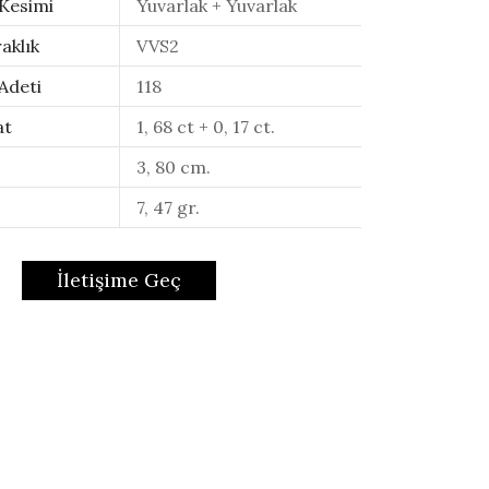
 Kesimi
Yuvarlak + Yuvarlak
aklık
VVS2
Adeti
118
at
1, 68 ct + 0, 17 ct.
3, 80 cm.
7, 47 gr.
İletişime Geç