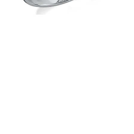
Mavi Topaz Taşlı Pırlantalı Yüzük -
6002283
İncele