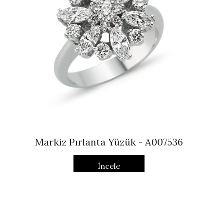
Markiz Pırlanta Yüzük - A007536
İncele