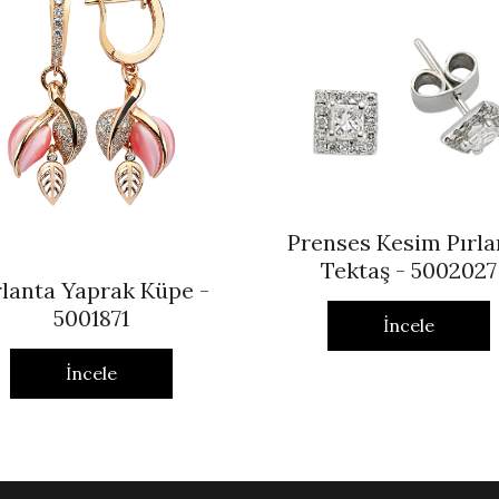
Prenses Kesim Pırla
Tektaş - 5002027
rlanta Yaprak Küpe -
5001871
İncele
İncele