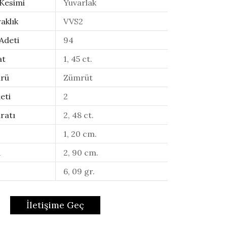
 Kesimi
Yuvarlak
aklık
VVS2
Adeti
94
at
1, 45 ct.
ürü
Zümrüt
eti
2
ratı
2, 48 ct.
1, 20 cm.
u
2, 90 cm.
6, 09 gr.
İletişime Geç