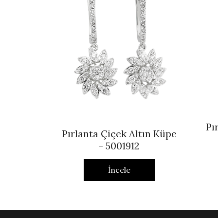
Pı
Pırlanta Çiçek Altın Küpe
- 5001912
İncele