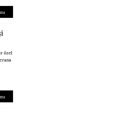
mı
i
ir özel
ferans
mı