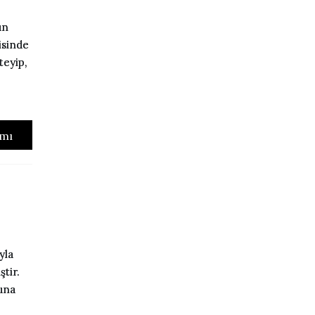
ün
isinde
teyip,
mı
yla
tir.
una