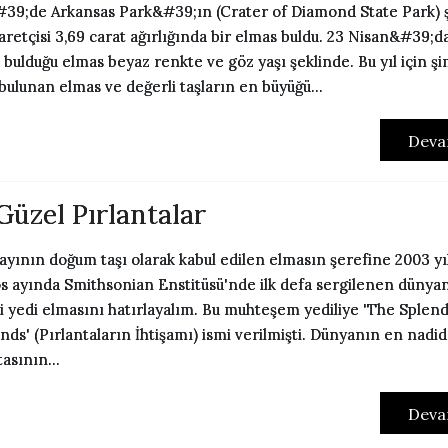
39;de Arkansas Park&#39;ın (Crater of Diamond State Park) ş
yaretçisi 3,69 carat ağırlığında bir elmas buldu. 23 Nisan&#39;d
 bulduğu elmas beyaz renkte ve göz yaşı şeklinde. Bu yıl için ş
bulunan elmas ve değerli taşların en büyüğü...
Deva
Güzel Pırlantalar
ayının doğum taşı olarak kabul edilen elmasın şerefine 2003 yı
s ayında Smithsonian Enstitüsü'nde ilk defa sergilenen dünya
 yedi elmasını hatırlayalım. Bu muhteşem yediliye 'The Splend
ds' (Pırlantaların İhtişamı) ismi verilmişti. Dünyanın en nadid
tasının...
Deva