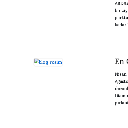
ABD&#
bir zi
parkta
kadar 
En 
Nisan 
Ağusto
önemli
Diamon
pırlan