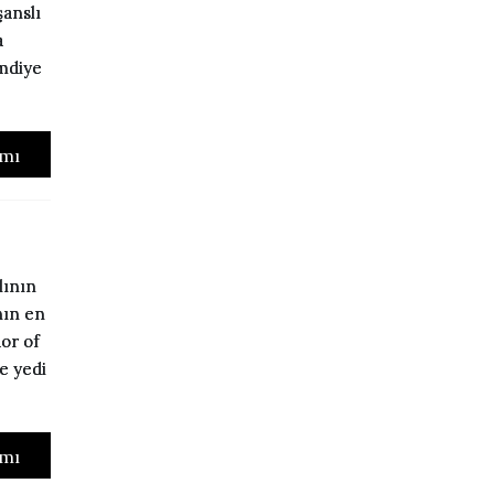
anslı
a
imdiye
mı
lının
nın en
or of
e yedi
mı