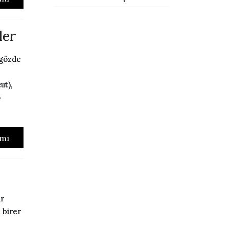
ler
 gözde
ut),
o
mı
ar
 birer