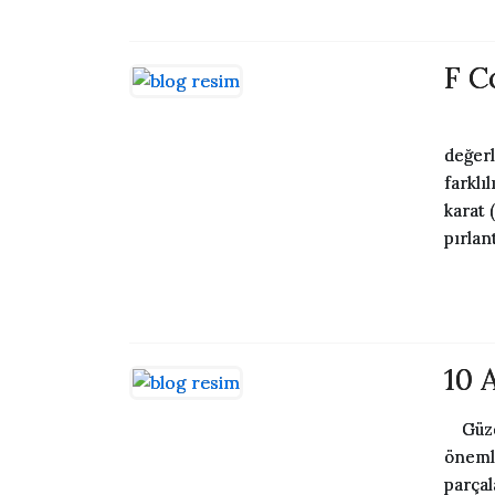
F C
F col
değerl
farklıl
karat (
pırlan
10 
Güzell
önemli
parçal