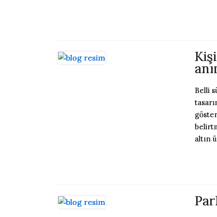
Kiş
anı
Belli 
tasarı
göster
belirt
altın ü
Par