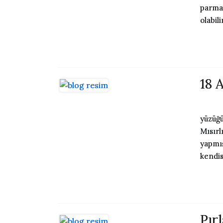
parmağ
olabili
18 
18 ay
yüzüğü
Mısırl
yapmış
kendis
Pır