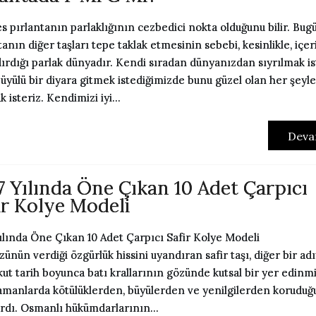
 pırlantanın parlaklığının cezbedici nokta olduğunu bilir. Bug
tanın diğer taşları tepe taklak etmesinin sebebi, kesinlikle, içer
ırdığı parlak dünyadır. Kendi sıradan dünyanızdan sıyrılmak is
üyülü bir diyara gitmek istediğimizde bunu güzel olan her şeyle
 isteriz. Kendimizi iyi...
Deva
7 Yılında Öne Çıkan 10 Adet Çarpıcı
ir Kolye Modeli
Yılında Öne Çıkan 10 Adet Çarpıcı Safir Kolye Modeli
ünün verdiği özgürlük hissini uyandıran safir taşı, diğer bir adı
ut tarih boyunca batı krallarının gözünde kutsal bir yer edinmiş
amanlarda kötülüklerden, büyülerden ve yenilgilerden koruduğ
ırdı. Osmanlı hükümdarlarının...