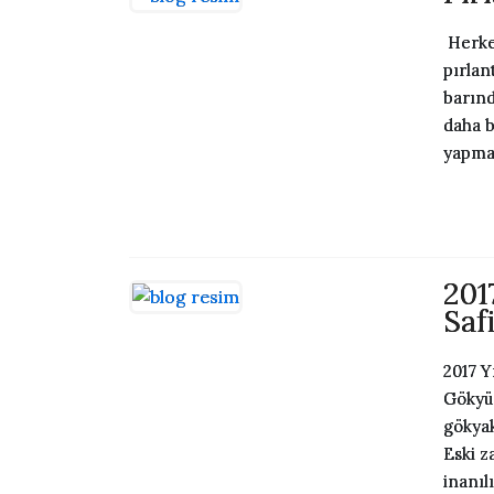
Herkes
pırlan
barınd
daha b
yapmak
201
Saf
2017 
Gökyüz
gökyak
Eski z
inanıl