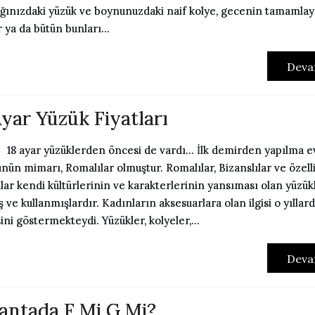
ınızdaki yüzük ve boynunuzdaki naif kolye, gecenin tamamlayı
r ya da bütün bunları...
Deva
Ayar Yüzük Fiyatları
ar yüzüklerden öncesi de vardı… İlk demirden yapılma evl
nün mimarı, Romalılar olmuştur. Romalılar, Bizanslılar ve özell
ılar kendi kültürlerinin ve karakterlerinin yansıması olan yüzük
 ve kullanmışlardır. Kadınların aksesuarlara olan ilgisi o yıllard
ini göstermekteydi. Yüzükler, kolyeler,...
Deva
lantada F Mi G Mi?